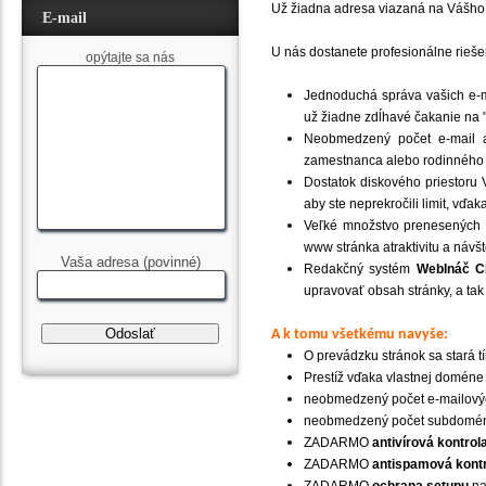
Už žiadna adresa viazaná na Vášho 
E-mail
U nás dostanete profesionálne rieše
opýtajte sa nás
Jednoduchá správa vašich e-m
už žiadne zdĺhavé čakanie na 
Neobmedzený počet e-mail a
zamestnanca alebo rodinného p
Dostatok diskového priestoru 
aby ste neprekročili limit, vďak
Veľké množstvo prenesených d
www stránka atraktivitu a návš
Vaša adresa (povinné)
Redakčný systém
WebInáč 
upravovať obsah stránky, a ta
A k tomu všetkému navyše:
O prevádzku stránok sa stará t
Prestíž vďaka vlastnej doméne
neobmedzený počet e-mailový
neobmedzený počet subdomé
ZADARMO
antivírová kontrol
ZADARMO
antispamová kont