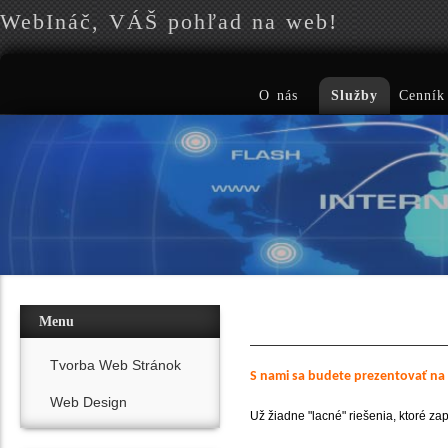
WebInáč, VÁŠ pohľad na web!
O nás
Služby
Cenník
Menu
Tvorba Web Stránok
S nami sa budete prezentovať na
Web Design
Už žiadne "lacné" riešenia, ktoré za