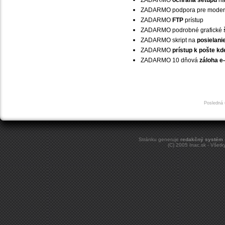
ZADARMO
ochrana setupu
na
ZADARMO
podpora pre modern
ZADARMO
FTP
prístup
ZADARMO
podrobné grafické
ZADARMO
skript na
posielani
ZADARMO
prístup k pošte k
ZADARMO
10 dňová
záloha e
Posledná 
Stránku generuje
redakčný systém 
(C) 2005 Inac.sk - Všet